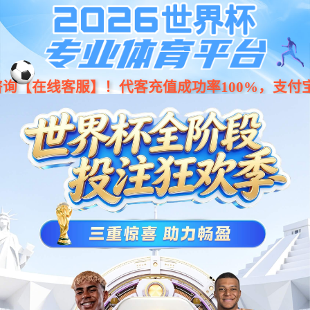
认证培训
重点赛事
技能竞赛
重点赛事
校企合作
人才认证
课程培训
认证及报告
技能竞赛
大赛简介
大赛动态