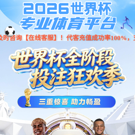
产品中心
产品
终端产品
数据计算产品
终端产品
JIUYOU数据通信产品
商用台式机
商用笔记本
终端产品